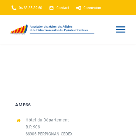
Passer
04 68 85 89 60
Contact
Connexion
au
contenu
Nav
à
Accueil
bas
AMF66
Nos services
AMF66
Nos actions
Hôtel du Département
B.P. 906
Annuaire
66906 PERPIGNAN CEDEX
En Maintenance