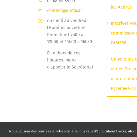
04 68 85 89 60
les Aspres
contact@amf66.fr
du lundi au vendredi
Inscrivez vo
(Horaires ouverture
commission
Préfecture) 9h00 à
12h00 et 14h00 à 16h30
l’AMF66
En dehors de ces
Universités 
horaires, merci
d’appeler le Secrétariat
et des Prési
d’intercomm
Pyrénées-Or
Nous utilisons des cookies sur notre site, ainsi que ceux d'applications tierces, afin 
© Copyright 2010 - 2026 | AMF66 | Tous droits réservés | Pr