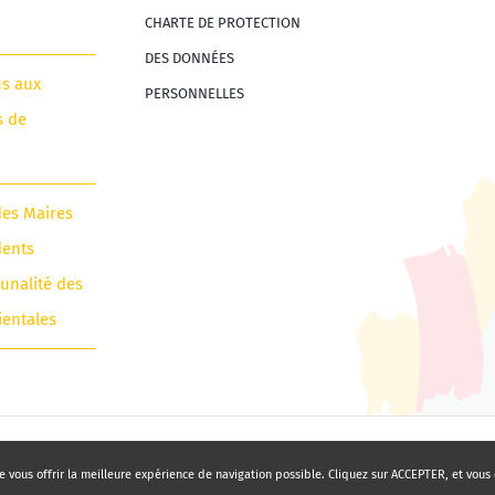
CHARTE DE PROTECTION
DES DONNÉES
us aux
PERSONNELLES
s de
des Maires
dents
unalité des
ientales
de vous offrir la meilleure expérience de navigation possible. Cliquez sur ACCEPTER, et vous ê
opulsé par
Agence Identity