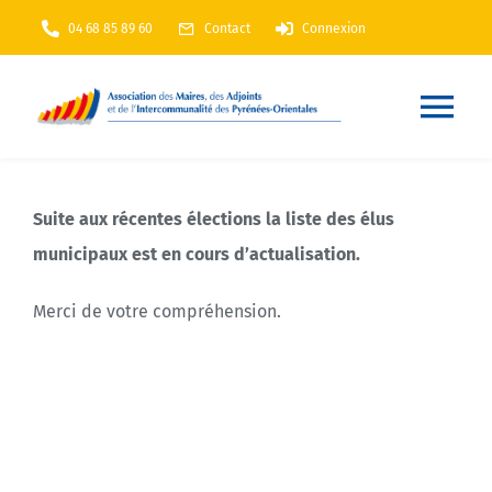
Passer
04 68 85 89 60
Contact
Connexion
au
contenu
Nav
à
Accueil
Suite aux récentes élections la liste des élus
bas
municipaux est en cours d’actualisation.
AMF66
Merci de votre compréhension.
Nos services
Nos actions
Annuaire
En Maintenance