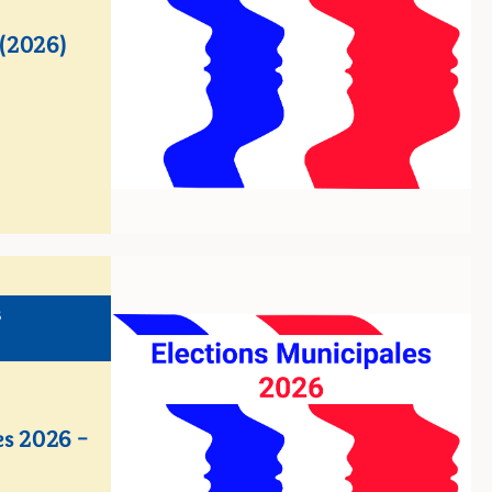
l (2026)
S
es 2026 –