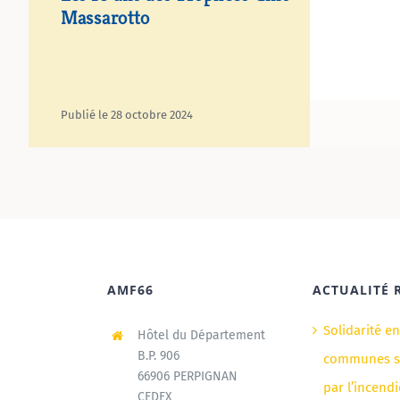
Massarotto
Publié le 28 octobre 2024
AMF66
ACTUALITÉ 
Solidarité e
Hôtel du Département
B.P. 906
communes si
66906 PERPIGNAN
par l’incendi
CEDEX