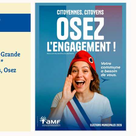
S
 Grande
 ”
, Osez