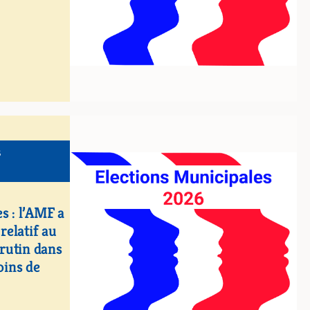
S
s : l’AMF a
 relatif au
rutin dans
ins de