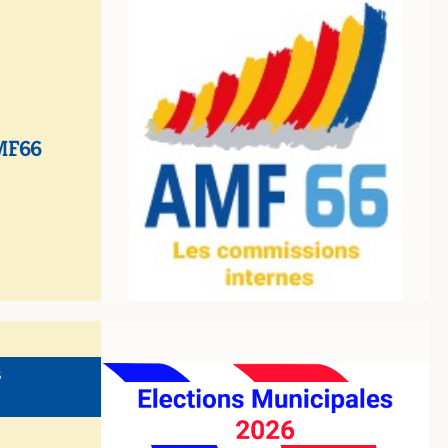
AMF66
S