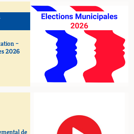
S
ation –
les 2026
emental de