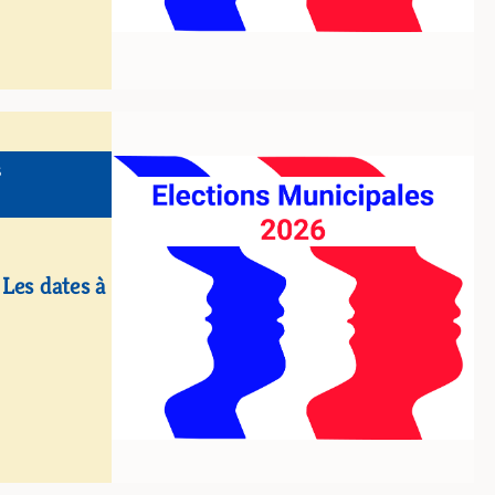
S
Les dates à