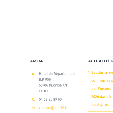
AMF66
ACTUALITÉ 
Solidarité e
Hôtel du Département
B.P. 906
communes si
66906 PERPIGNAN
par l’incendi
CEDEX
2026 dans le
04 68 85 89 60
les Aspres
contact@amf66.fr