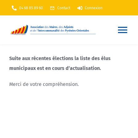
Passer
04 68 85 89 60
Contact
Connexion
au
contenu
Nav
à
Accueil
Suite aux récentes élections la liste des élus
bas
municipaux est en cours d’actualisation.
AMF66
Merci de votre compréhension.
Nos services
Nos actions
Annuaire
En Maintenance