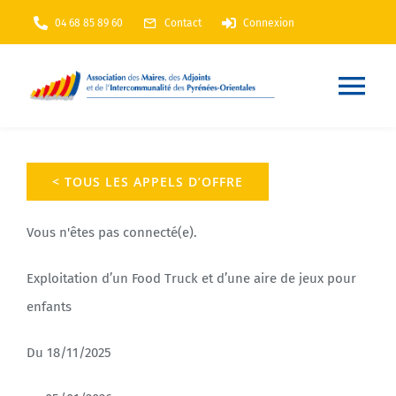
Passer
04 68 85 89 60
Contact
Connexion
au
contenu
Nav
à
Accueil
bas
< TOUS LES APPELS D’OFFRE
AMF66
Vous n'êtes pas connecté(e).
Nos services
Exploitation d’un Food Truck et d’une aire de jeux pour
enfants
Nos actions
Du 18/11/2025
Annuaire
En Maintenance