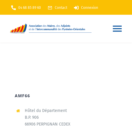
Passer
04 68 85 89 60
Contact
Connexion
au
contenu
Nav
à
Accueil
bas
AMF66
Nos services
AMF66
Nos actions
Hôtel du Département
B.P. 906
66906 PERPIGNAN CEDEX
Annuaire
En Maintenance