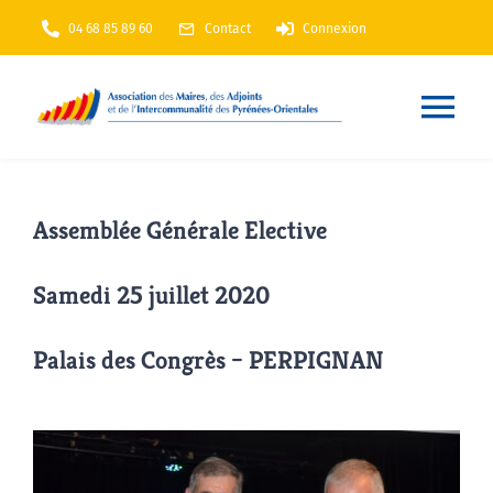
Passer
04 68 85 89 60
Contact
Connexion
au
contenu
Nav
à
Accueil
bas
Assemblée Générale Elective
AMF66
Samedi 25 juillet 2020
Nos services
Palais des Congrès – PERPIGNAN
Nos actions
Annuaire
En Maintenance