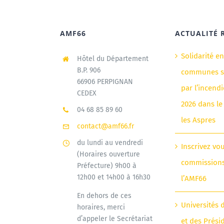
AMF66
ACTUALITÉ 
Solidarité e
Hôtel du Département
B.P. 906
communes si
66906 PERPIGNAN
par l’incendi
CEDEX
2026 dans le
04 68 85 89 60
les Aspres
contact@amf66.fr
du lundi au vendredi
Inscrivez vo
(Horaires ouverture
commission
Préfecture) 9h00 à
12h00 et 14h00 à 16h30
l’AMF66
En dehors de ces
Universités 
horaires, merci
d’appeler le Secrétariat
et des Prési