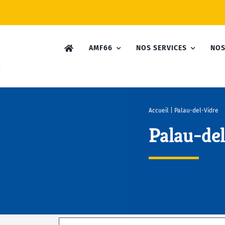
AMF66
NOS SERVICES
NOS
Accueil
|
Palau-del-Vidre
Palau-de