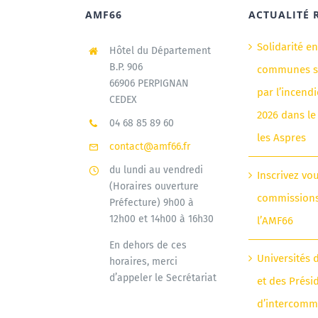
AMF66
ACTUALITÉ 
Solidarité e
Hôtel du Département
B.P. 906
communes si
66906 PERPIGNAN
par l’incendi
CEDEX
2026 dans le
04 68 85 89 60
les Aspres
contact@amf66.fr
du lundi au vendredi
Inscrivez vo
(Horaires ouverture
commission
Préfecture) 9h00 à
12h00 et 14h00 à 16h30
l’AMF66
En dehors de ces
Universités 
horaires, merci
d’appeler le Secrétariat
et des Prési
d’intercomm