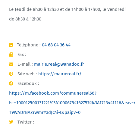
Le Jeudi de 8h30 à 12h30 et de 14h00 à 17h00, le Vendredi
de 8h30 à 12h30
Téléphone :
04 68 04 36 44
Fax :
E-mail :
mairie.real@wanadoo.fr
Site web :
https://mairiereal.fr/
Facebook :
https://m.facebook.com/communereal66?
lst=100012500131221%3A100067541627574%3A1713441116&eav=
T9WADrBAZrwmrY3dJC4i-I&paipv=0
Twitter :