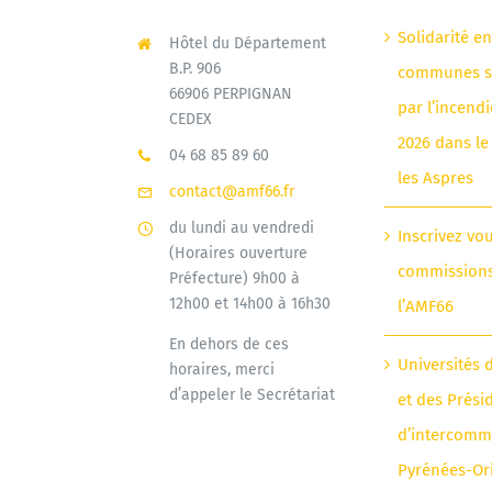
Solidarité e
Hôtel du Département
B.P. 906
communes si
66906 PERPIGNAN
par l’incendi
CEDEX
2026 dans le
04 68 85 89 60
les Aspres
contact@amf66.fr
du lundi au vendredi
Inscrivez vo
(Horaires ouverture
commission
Préfecture) 9h00 à
12h00 et 14h00 à 16h30
l’AMF66
En dehors de ces
Universités 
horaires, merci
d’appeler le Secrétariat
et des Prési
d’intercomm
Pyrénées-Or