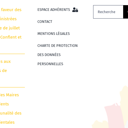
Rechercher:
n faveur des
ESPACE ADHÉRENTS
nistrées
CONTACT
e de juillet
MENTIONS LÉGALES
 Conflent et
CHARTE DE PROTECTION
DES DONNÉES
us aux
PERSONNELLES
s de
des Maires
dents
unalité des
ientales