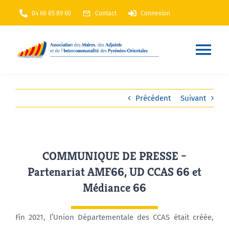
Passer
04 68 85 89 60
Contact
Connexion
au
contenu
Nav
à
Accueil
Précédent
Suivant
bas
AMF66
COMMUNIQUE DE PRESSE –
Nos services
Partenariat AMF66, UD CCAS 66 et
Médiance 66
Nos actions
Fin 2021, l’Union Départementale des CCAS était créée,
Annuaire
En Maintenance