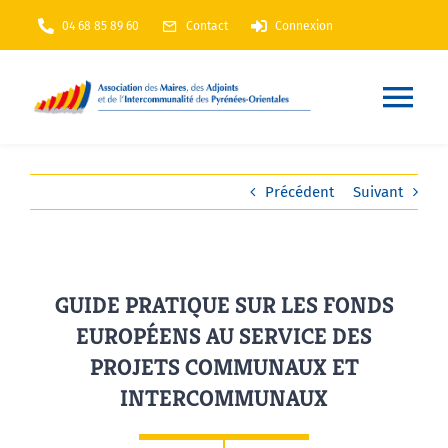
Passer
04 68 85 89 60
Contact
Connexion
au
contenu
Nav
à
Accueil
Précédent
Suivant
bas
AMF66
GUIDE PRATIQUE SUR LES FONDS
Nos services
EUROPÉENS AU SERVICE DES
PROJETS COMMUNAUX ET
Nos actions
INTERCOMMUNAUX
Annuaire
En Maintenance