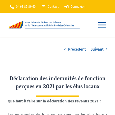
Passer
04 68 85 89 60
Contact
Connexion
au
contenu
Nav
à
Accueil
Précédent
Suivant
bas
AMF66
Déclaration des indemnités de fonction
Nos services
perçues en 2021 par les élus locaux
Nos actions
Que faut-il faire sur la déclaration des revenus 2021 ?
Annuaire
En Maintenance
Les indemnités de fonction perçues par les élus locaux