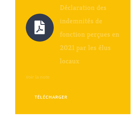
Déclaration des
indemnités de
fonction perçues en
2021 par les élus
locaux
Voir la note
TÉLÉCHARGER