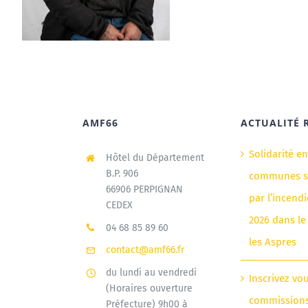
AMF66
ACTUALITÉ 
Solidarité e
Hôtel du Département
B.P. 906
communes si
66906 PERPIGNAN
par l’incendi
CEDEX
2026 dans le
04 68 85 89 60
les Aspres
contact@amf66.fr
du lundi au vendredi
Inscrivez vo
(Horaires ouverture
commission
Préfecture) 9h00 à