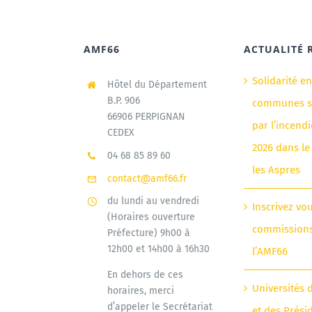
AMF66
ACTUALITÉ 
Solidarité e
Hôtel du Département
B.P. 906
communes si
66906 PERPIGNAN
par l’incendi
CEDEX
2026 dans le
04 68 85 89 60
les Aspres
contact@amf66.fr
du lundi au vendredi
Inscrivez vo
(Horaires ouverture
commission
Préfecture) 9h00 à
12h00 et 14h00 à 16h30
l’AMF66
En dehors de ces
Universités 
horaires, merci
d’appeler le Secrétariat
et des Prési