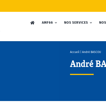
AMF66
NOS SERVICES
NOS
Accueil
|
André BASCOU
André B