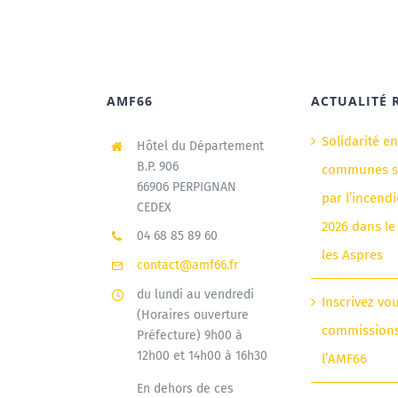
AMF66
ACTUALITÉ 
Solidarité e
Hôtel du Département
B.P. 906
communes si
66906 PERPIGNAN
par l’incendi
CEDEX
2026 dans le
04 68 85 89 60
les Aspres
contact@amf66.fr
du lundi au vendredi
Inscrivez vo
(Horaires ouverture
commission
Préfecture) 9h00 à
12h00 et 14h00 à 16h30
l’AMF66
En dehors de ces