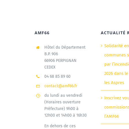
AMF66
ACTUALITÉ 
Solidarité e
Hôtel du Département
B.P. 906
communes si
66906 PERPIGNAN
par l’incendi
CEDEX
2026 dans le
04 68 85 89 60
les Aspres
contact@amf66.fr
du lundi au vendredi
Inscrivez vo
(Horaires ouverture
commission
Préfecture) 9h00 à
12h00 et 14h00 à 16h30
l’AMF66
En dehors de ces