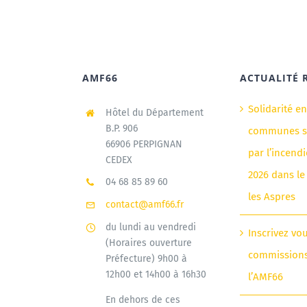
AMF66
ACTUALITÉ 
Solidarité e
Hôtel du Département
B.P. 906
communes si
66906 PERPIGNAN
par l’incendi
CEDEX
2026 dans le
04 68 85 89 60
les Aspres
contact@amf66.fr
du lundi au vendredi
Inscrivez vo
(Horaires ouverture
commission
Préfecture) 9h00 à
12h00 et 14h00 à 16h30
l’AMF66
En dehors de ces