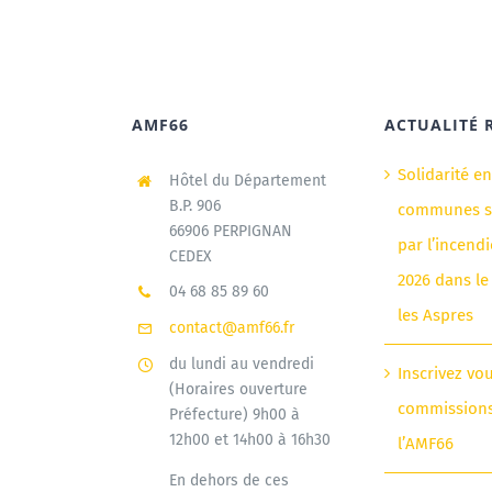
AMF66
ACTUALITÉ 
Solidarité e
Hôtel du Département
B.P. 906
communes si
66906 PERPIGNAN
par l’incendi
CEDEX
2026 dans le
04 68 85 89 60
les Aspres
contact@amf66.fr
du lundi au vendredi
Inscrivez vo
(Horaires ouverture
commission
Préfecture) 9h00 à
12h00 et 14h00 à 16h30
l’AMF66
En dehors de ces