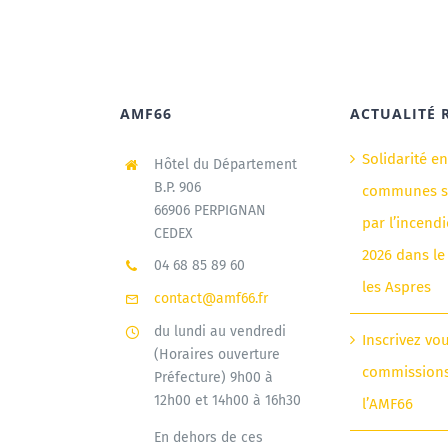
AMF66
ACTUALITÉ 
Solidarité e
Hôtel du Département
B.P. 906
communes si
66906 PERPIGNAN
par l’incendi
CEDEX
2026 dans le
04 68 85 89 60
les Aspres
contact@amf66.fr
du lundi au vendredi
Inscrivez vo
(Horaires ouverture
commission
Préfecture) 9h00 à
12h00 et 14h00 à 16h30
l’AMF66
En dehors de ces