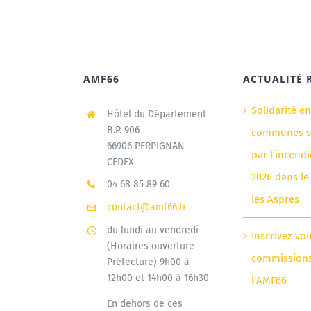
AMF66
ACTUALITÉ 
Solidarité e
Hôtel du Département
B.P. 906
communes si
66906 PERPIGNAN
par l’incendi
CEDEX
2026 dans le
04 68 85 89 60
les Aspres
contact@amf66.fr
du lundi au vendredi
Inscrivez vo
(Horaires ouverture
commission
Préfecture) 9h00 à
12h00 et 14h00 à 16h30
l’AMF66
En dehors de ces