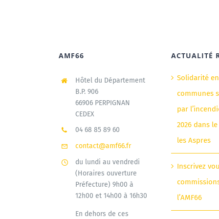
AMF66
ACTUALITÉ 
Solidarité e
Hôtel du Département
B.P. 906
communes si
66906 PERPIGNAN
par l’incendi
CEDEX
2026 dans le
04 68 85 89 60
les Aspres
contact@amf66.fr
du lundi au vendredi
Inscrivez vo
(Horaires ouverture
commission
Préfecture) 9h00 à
12h00 et 14h00 à 16h30
l’AMF66
En dehors de ces