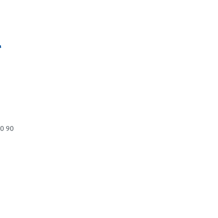
N
90 90