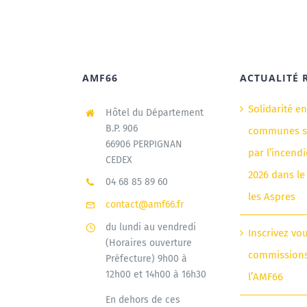
AMF66
ACTUALITÉ 
Solidarité e
Hôtel du Département
B.P. 906
communes si
66906 PERPIGNAN
par l’incendi
CEDEX
2026 dans le
04 68 85 89 60
les Aspres
contact@amf66.fr
du lundi au vendredi
Inscrivez vo
(Horaires ouverture
commission
Préfecture) 9h00 à
12h00 et 14h00 à 16h30
l’AMF66
En dehors de ces