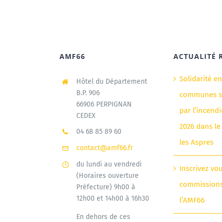
AMF66
ACTUALITÉ 
Solidarité e
Hôtel du Département
B.P. 906
communes si
66906 PERPIGNAN
par l’incendi
CEDEX
2026 dans le
04 68 85 89 60
les Aspres
contact@amf66.fr
du lundi au vendredi
Inscrivez vo
(Horaires ouverture
commission
Préfecture) 9h00 à
12h00 et 14h00 à 16h30
l’AMF66
En dehors de ces