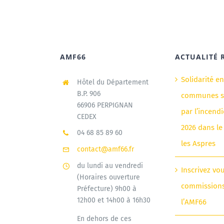
AMF66
ACTUALITÉ 
Solidarité e
Hôtel du Département
B.P. 906
communes si
66906 PERPIGNAN
par l’incendi
CEDEX
2026 dans le
04 68 85 89 60
les Aspres
contact@amf66.fr
du lundi au vendredi
Inscrivez vo
(Horaires ouverture
commission
Préfecture) 9h00 à
12h00 et 14h00 à 16h30
l’AMF66
En dehors de ces