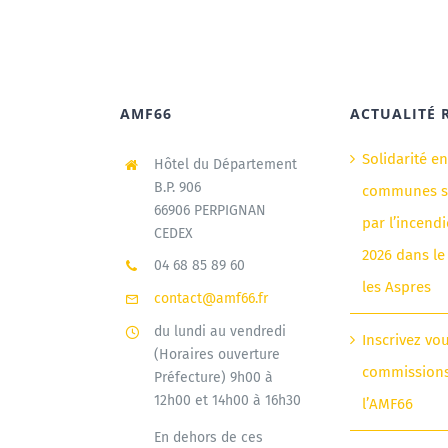
AMF66
ACTUALITÉ 
Solidarité e
Hôtel du Département
B.P. 906
communes si
66906 PERPIGNAN
par l’incendi
CEDEX
2026 dans le
04 68 85 89 60
les Aspres
contact@amf66.fr
du lundi au vendredi
Inscrivez vo
(Horaires ouverture
commission
Préfecture) 9h00 à
12h00 et 14h00 à 16h30
l’AMF66
En dehors de ces