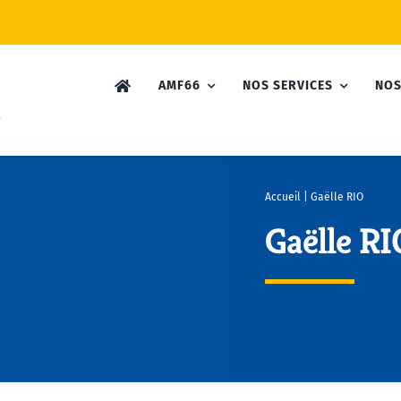
AMF66
NOS SERVICES
NOS
Accueil
|
Gaëlle RIO
Gaëlle RI