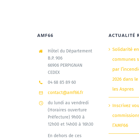
AMF66
ACTUALITÉ 
Solidarité e
Hôtel du Département
B.P. 906
communes si
66906 PERPIGNAN
par l’incendi
CEDEX
2026 dans le
04 68 85 89 60
les Aspres
contact@amf66.fr
du lundi au vendredi
Inscrivez vo
(Horaires ouverture
commission
Préfecture) 9h00 à
12h00 et 14h00 à 16h30
l’AMF66
En dehors de ces