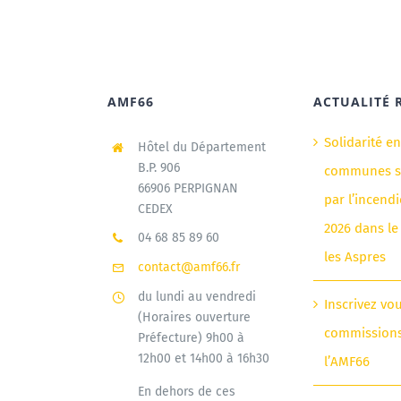
AMF66
ACTUALITÉ 
Solidarité e
Hôtel du Département
B.P. 906
communes si
66906 PERPIGNAN
par l’incendi
CEDEX
2026 dans le
04 68 85 89 60
les Aspres
contact@amf66.fr
du lundi au vendredi
Inscrivez vo
(Horaires ouverture
commission
Préfecture) 9h00 à
12h00 et 14h00 à 16h30
l’AMF66
En dehors de ces