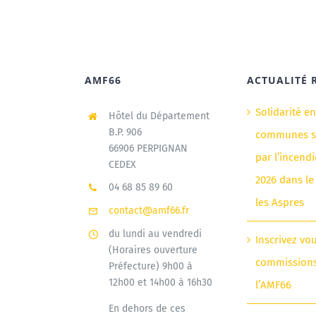
AMF66
ACTUALITÉ 
Solidarité e
Hôtel du Département
B.P. 906
communes si
66906 PERPIGNAN
par l’incendi
CEDEX
2026 dans le
04 68 85 89 60
les Aspres
contact@amf66.fr
du lundi au vendredi
Inscrivez vo
(Horaires ouverture
commission
Préfecture) 9h00 à
12h00 et 14h00 à 16h30
l’AMF66
En dehors de ces