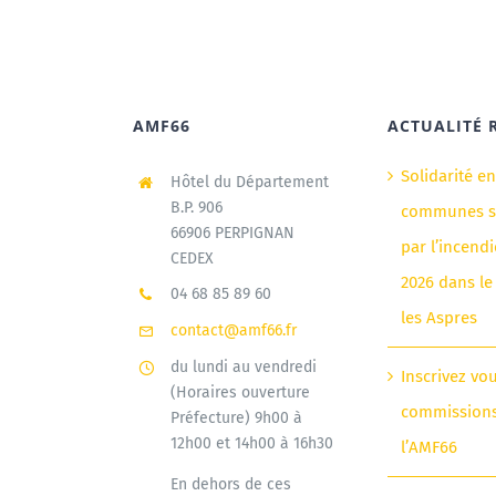
AMF66
ACTUALITÉ 
Solidarité e
Hôtel du Département
B.P. 906
communes si
66906 PERPIGNAN
par l’incendi
CEDEX
2026 dans le
04 68 85 89 60
les Aspres
contact@amf66.fr
du lundi au vendredi
Inscrivez vo
(Horaires ouverture
commission
Préfecture) 9h00 à
12h00 et 14h00 à 16h30
l’AMF66
En dehors de ces