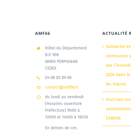
AMF66
ACTUALITÉ 
Solidarité e
Hôtel du Département
B.P. 906
communes si
66906 PERPIGNAN
par l’incendi
CEDEX
2026 dans le
04 68 85 89 60
les Aspres
contact@amf66.fr
du lundi au vendredi
Inscrivez vo
(Horaires ouverture
commission
Préfecture) 9h00 à
12h00 et 14h00 à 16h30
l’AMF66
En dehors de ces