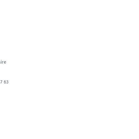
ire
7 63