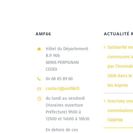
AMF66
ACTUALITÉ 
Solidarité e
Hôtel du Département
B.P. 906
communes si
66906 PERPIGNAN
par l’incendi
CEDEX
2026 dans le
04 68 85 89 60
les Aspres
contact@amf66.fr
du lundi au vendredi
Inscrivez vo
(Horaires ouverture
commission
Préfecture) 9h00 à
12h00 et 14h00 à 16h30
l’AMF66
En dehors de ces