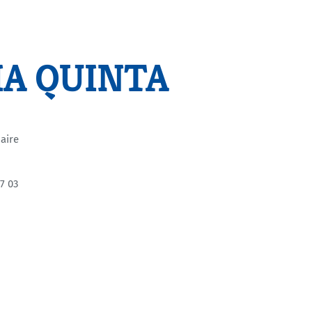
CIA QUINTA
aire
7 03