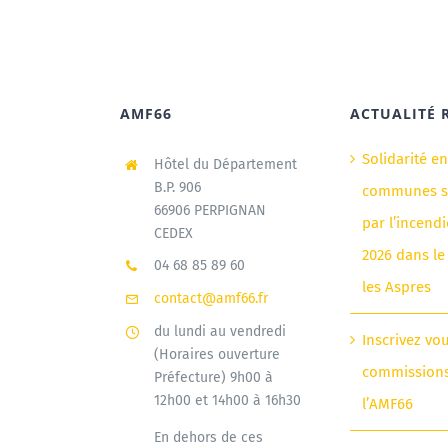
AMF66
ACTUALITÉ 
Solidarité e
Hôtel du Département
B.P. 906
communes si
66906 PERPIGNAN
par l’incendi
CEDEX
2026 dans le
04 68 85 89 60
les Aspres
contact@amf66.fr
du lundi au vendredi
Inscrivez vo
(Horaires ouverture
commission
Préfecture) 9h00 à
12h00 et 14h00 à 16h30
l’AMF66
En dehors de ces