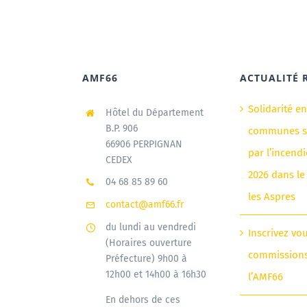
AMF66
ACTUALITÉ 
Solidarité e
Hôtel du Département
B.P. 906
communes si
66906 PERPIGNAN
par l’incendi
CEDEX
2026 dans le
04 68 85 89 60
les Aspres
contact@amf66.fr
du lundi au vendredi
Inscrivez vo
(Horaires ouverture
commission
Préfecture) 9h00 à
12h00 et 14h00 à 16h30
l’AMF66
En dehors de ces