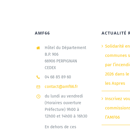
AMF66
ACTUALITÉ 
Solidarité e
Hôtel du Département
B.P. 906
communes si
66906 PERPIGNAN
par l’incendi
CEDEX
2026 dans le
04 68 85 89 60
les Aspres
contact@amf66.fr
du lundi au vendredi
Inscrivez vo
(Horaires ouverture
commission
Préfecture) 9h00 à
12h00 et 14h00 à 16h30
l’AMF66
En dehors de ces