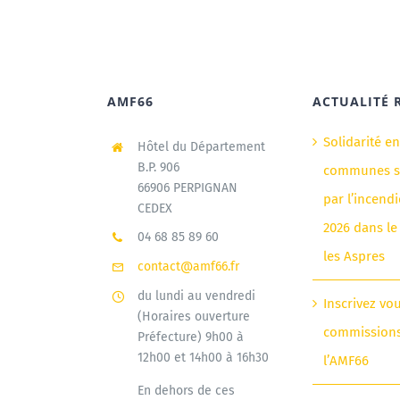
AMF66
ACTUALITÉ 
Solidarité e
Hôtel du Département
B.P. 906
communes si
66906 PERPIGNAN
par l’incendi
CEDEX
2026 dans le
04 68 85 89 60
les Aspres
contact@amf66.fr
du lundi au vendredi
Inscrivez vo
(Horaires ouverture
commission
Préfecture) 9h00 à
12h00 et 14h00 à 16h30
l’AMF66
En dehors de ces