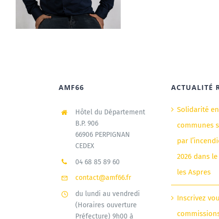
AMF66
ACTUALITÉ 
Solidarité e
Hôtel du Département
B.P. 906
communes si
66906 PERPIGNAN
par l’incendi
CEDEX
2026 dans le
04 68 85 89 60
les Aspres
contact@amf66.fr
du lundi au vendredi
Inscrivez vo
(Horaires ouverture
commission
Préfecture) 9h00 à