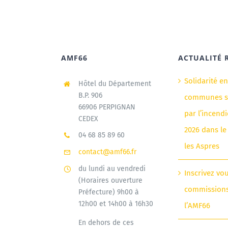
AMF66
ACTUALITÉ 
Solidarité e
Hôtel du Département
B.P. 906
communes si
66906 PERPIGNAN
par l’incendi
CEDEX
2026 dans le
04 68 85 89 60
les Aspres
contact@amf66.fr
du lundi au vendredi
Inscrivez vo
(Horaires ouverture
commission
Préfecture) 9h00 à
12h00 et 14h00 à 16h30
l’AMF66
En dehors de ces