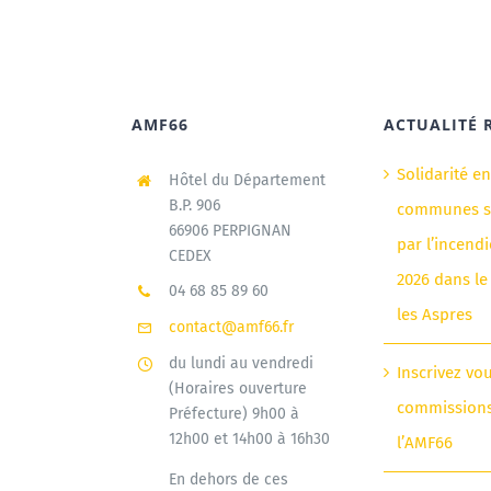
AMF66
ACTUALITÉ 
Solidarité e
Hôtel du Département
B.P. 906
communes si
66906 PERPIGNAN
par l’incendi
CEDEX
2026 dans le
04 68 85 89 60
les Aspres
contact@amf66.fr
du lundi au vendredi
Inscrivez vo
(Horaires ouverture
commission
Préfecture) 9h00 à
12h00 et 14h00 à 16h30
l’AMF66
En dehors de ces