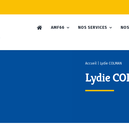
AMF66
NOS SERVICES
NOS
Accueil
|
Lydie COLMAN
Lydie C