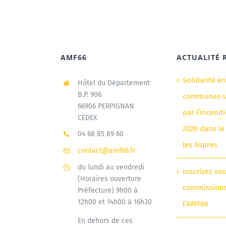
AMF66
ACTUALITÉ 
Solidarité e
Hôtel du Département
B.P. 906
communes si
66906 PERPIGNAN
par l’incendi
CEDEX
2026 dans le
04 68 85 89 60
les Aspres
contact@amf66.fr
du lundi au vendredi
Inscrivez vo
(Horaires ouverture
commission
Préfecture) 9h00 à
12h00 et 14h00 à 16h30
l’AMF66
En dehors de ces