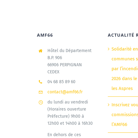
AMF66
ACTUALITÉ 
Solidarité e
Hôtel du Département
B.P. 906
communes si
66906 PERPIGNAN
par l’incendi
CEDEX
2026 dans le
04 68 85 89 60
les Aspres
contact@amf66.fr
du lundi au vendredi
Inscrivez vo
(Horaires ouverture
commission
Préfecture) 9h00 à
12h00 et 14h00 à 16h30
l’AMF66
En dehors de ces