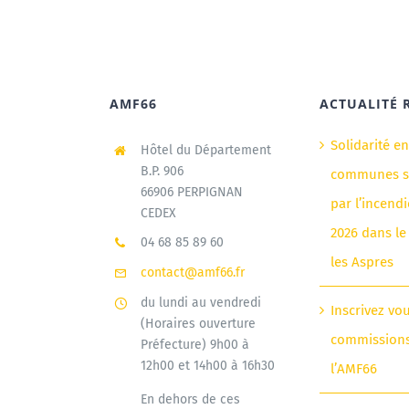
AMF66
ACTUALITÉ 
Solidarité e
Hôtel du Département
B.P. 906
communes si
66906 PERPIGNAN
par l’incendi
CEDEX
2026 dans le
04 68 85 89 60
les Aspres
contact@amf66.fr
du lundi au vendredi
Inscrivez vo
(Horaires ouverture
commission
Préfecture) 9h00 à
12h00 et 14h00 à 16h30
l’AMF66
En dehors de ces