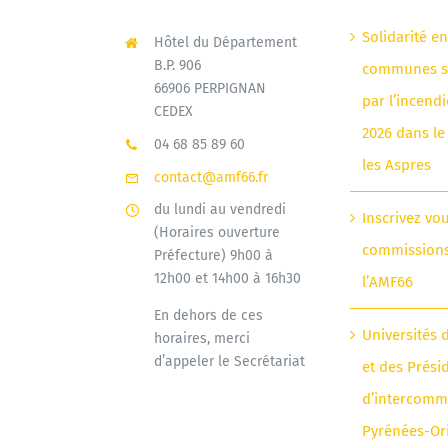
Solidarité e
Hôtel du Département
B.P. 906
communes si
66906 PERPIGNAN
par l’incendi
CEDEX
2026 dans le
04 68 85 89 60
les Aspres
contact@amf66.fr
du lundi au vendredi
Inscrivez vo
(Horaires ouverture
commission
Préfecture) 9h00 à
12h00 et 14h00 à 16h30
l’AMF66
En dehors de ces
Universités 
horaires, merci
d’appeler le Secrétariat
et des Prési
d’intercomm
Pyrénées-Or