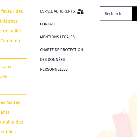
Rechercher:
n faveur des
ESPACE ADHÉRENTS
nistrées
CONTACT
e de juillet
MENTIONS LÉGALES
 Conflent et
CHARTE DE PROTECTION
DES DONNÉES
us aux
PERSONNELLES
s de
des Maires
dents
unalité des
ientales