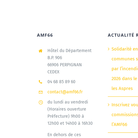
AMF66
ACTUALITÉ 
Solidarité e
Hôtel du Département
B.P. 906
communes si
66906 PERPIGNAN
par l’incendi
CEDEX
2026 dans le
04 68 85 89 60
les Aspres
contact@amf66.fr
du lundi au vendredi
Inscrivez vo
(Horaires ouverture
commission
Préfecture) 9h00 à
12h00 et 14h00 à 16h30
l’AMF66
En dehors de ces