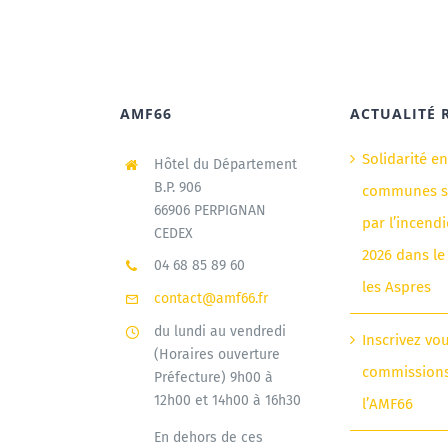
AMF66
ACTUALITÉ 
Solidarité e
Hôtel du Département
B.P. 906
communes si
66906 PERPIGNAN
par l’incendi
CEDEX
2026 dans le
04 68 85 89 60
les Aspres
contact@amf66.fr
du lundi au vendredi
Inscrivez vo
(Horaires ouverture
commission
Préfecture) 9h00 à
12h00 et 14h00 à 16h30
l’AMF66
En dehors de ces