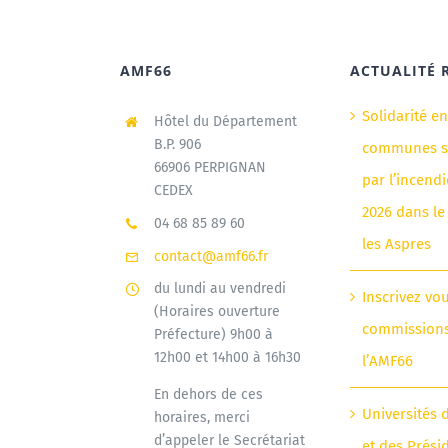
AMF66
ACTUALITÉ 
Solidarité e
Hôtel du Département
B.P. 906
communes si
66906 PERPIGNAN
par l’incendi
CEDEX
2026 dans le
04 68 85 89 60
les Aspres
contact@amf66.fr
du lundi au vendredi
Inscrivez vo
(Horaires ouverture
commission
Préfecture) 9h00 à
12h00 et 14h00 à 16h30
l’AMF66
En dehors de ces
Universités 
horaires, merci
d’appeler le Secrétariat
et des Prési