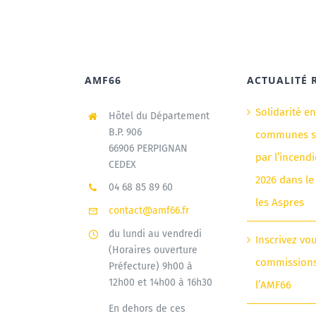
AMF66
ACTUALITÉ 
Solidarité e
Hôtel du Département
B.P. 906
communes si
66906 PERPIGNAN
par l’incendi
CEDEX
2026 dans le
04 68 85 89 60
les Aspres
contact@amf66.fr
du lundi au vendredi
Inscrivez vo
(Horaires ouverture
commission
Préfecture) 9h00 à
12h00 et 14h00 à 16h30
l’AMF66
En dehors de ces