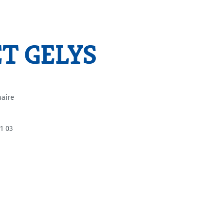
ET GELYS
maire
1 03